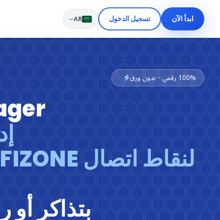
AR
ابدأ الآن
تسجيل الدخول
100% رقمي - بدون ورق
ager
إد
بتذاكر أو 