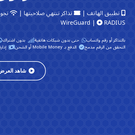
تطبيق الهاتف |
تذاكر تنتهي صلاحيتها |
تجوال Fi
WireGuard |
RADIUS
بالتذاكر أو رقم واتساب
حتى بدون شبكات هاتفية
بدون اشتراك
التحقق من الرقم مدمج
الدفع بـ Mobile Money أو الشحن
إدار
شاهد العرض