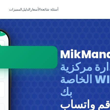
أسئلة شائعة
الأسعار
الدليل
المميزات
MikMan
ارة مركزية
لنقاط اتصال WIFIZONE الخاصة
بك
رقم واتساب